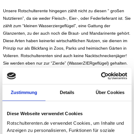
Unsere Rotschulterente hingegen zählt nicht zu diesen “ großen
Nutztieren”, da sie weder Fleisch-, Eier-, oder Federlieferant ist. Sie
zählt zum “kleinen Wasserziergeflügel”, eine Gattung der
Glanzenten, zu der auch noch die Braut- und Mandarinente gehört.
Diese Arten haben keinerlei wirtschaftlichen Nutzen, sie dienen im
Prinzip nur als Blickfang in Zoos, Parks und heimischen Gärten in
Volieren. Rotschulterenten sind auch keine Nacktschneckenjäger!
Sie werden eben nur zur “Zierde” (WasserZIERgeflügel) gehalten.
Apropos Voliere: Rotschulterenten benötigen immer eine
rundherum abgedichtete Voliere, dazu aber an anderer Stelle mehr.
Das Beobachten und Erfreuen unserer gefiederten Freunde steht
Zustimmung
Details
Über Cookies
somit im Vordergrund.
Rotschulterenten sind Südamerikaner, also “wärmeliebende Tiere”.
Vor allem Eis und Schnee sind Gründe, warum diese Entenrasse
Diese Webseite verwendet Cookies
bei uns in der freien Natur nicht überleben kann. Einzelne
Rotschulterenten.de verwendet Cookies, um Inhalte und
Exemplare, die bei uns in Mitteleuropa gesichtet werden, sind
Anzeigen zu personalisieren, Funktionen für soziale
immer “Gefangenschaftsflüchlinge”, die meintes aus Volieren