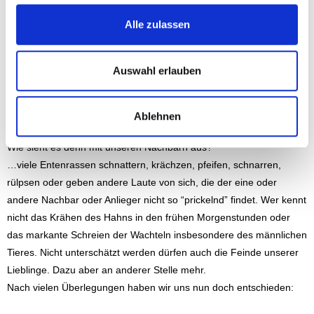
g
Brauchen wir eventuell für unsere Voliere eine
s
Alle zulassen
Baugenehmigung?
a
Es gibt aber noch einen viel wichtigeren Punkt:
u
Sind wir uns darüber im Klaren, dass nach dem Abflauen der
s
Auswahl erlauben
ersten Euphorie unsere Tiere 365 Tage im Jahr gewissenhaft
w
versorgt werden müssen? Das gilt auch im Krankheitsfall, auf
a
Urlaubszeiten und in der übrigen Abwesenheit von zu Hause!
Ablehnen
h
Doch nicht nur diese Fragen müssen wir uns stellen, sondern auch:
l
Wie sieht es denn mit unseren Nachbarn aus?
…viele Entenrassen schnattern, krächzen, pfeifen, schnarren,
rülpsen oder geben andere Laute von sich, die der eine oder
andere Nachbar oder Anlieger nicht so “prickelnd” findet. Wer kennt
nicht das Krähen des Hahns in den frühen Morgenstunden oder
das markante Schreien der Wachteln insbesondere des männlichen
Tieres. Nicht unterschätzt werden dürfen auch die Feinde unserer
Lieblinge. Dazu aber an anderer Stelle mehr.
Nach vielen Überlegungen haben wir uns nun doch entschieden: