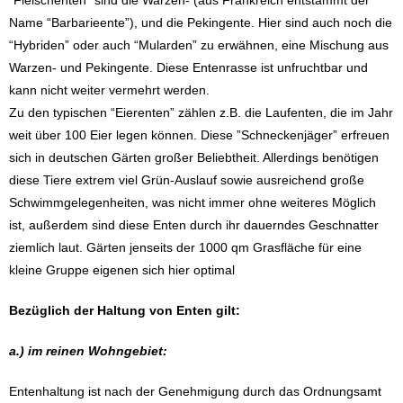
“Fleischenten” sind die Warzen- (aus Frankreich entstammt der
Name “Barbarieente”), und die Pekingente. Hier sind auch noch die
“Hybriden” oder auch “Mularden” zu erwähnen, eine Mischung aus
Warzen- und Pekingente. Diese Entenrasse ist unfruchtbar und
kann nicht weiter vermehrt werden.
Zu den typischen “Eierenten” zählen z.B. die Laufenten, die im Jahr
weit über 100 Eier legen können. Diese ”Schneckenjäger” erfreuen
sich in deutschen Gärten großer Beliebtheit. Allerdings benötigen
diese Tiere extrem viel Grün-Auslauf sowie ausreichend große
Schwimmgelegenheiten, was nicht immer ohne weiteres Möglich
ist, außerdem sind diese Enten durch ihr dauerndes Geschnatter
ziemlich laut. Gärten jenseits der 1000 qm Grasfläche für eine
kleine Gruppe eigenen sich hier optimal
Bezüglich der Haltung von Enten gilt:
a.) im reinen Wohngebiet:
Entenhaltung ist nach der Genehmigung durch das Ordnungsamt